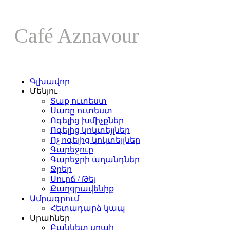
Café Aznavour
Գլխավոր
Մենյու
Տաք ուտեստ
Սառը ուտեստ
Ոգելից խմիչքներ
Ոգելից կոկտեյլներ
Ոչ ոգելից կոկտեյլներ
Գարեջուր
Գարեջրի աղանդներ
Ջրեր
Սուրճ / Թեյ
Քաղցրավենիք
Ամրագրում
Հետադարձ կապ
Սրահներ
Բանկետ սրահ