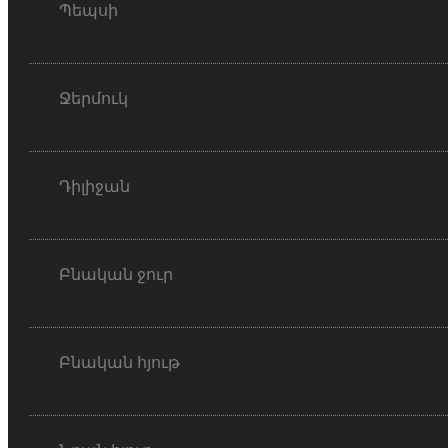
Պեպսի
Ջերմուկ
Դիլիջան
Բնական ջուր
Բնական հյութ