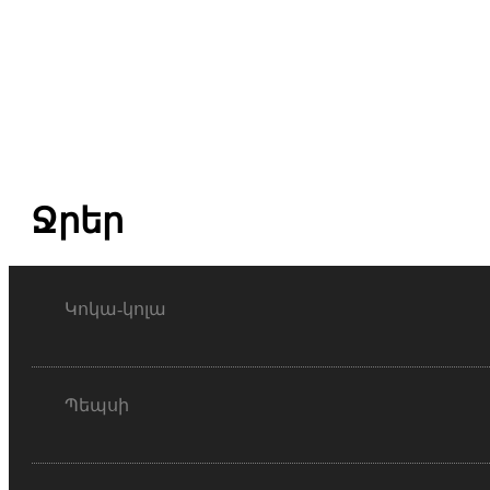
Ջրեր
Կոկա-կոլա
Պեպսի