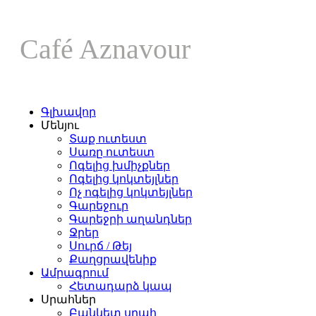
Café Aznavour
Գլխավոր
Մենյու
Տաք ուտեստ
Սառը ուտեստ
Ոգելից խմիչքներ
Ոգելից կոկտեյլներ
Ոչ ոգելից կոկտեյլներ
Գարեջուր
Գարեջրի աղանդներ
Ջրեր
Սուրճ / Թեյ
Քաղցրավենիք
Ամրագրում
Հետադարձ կապ
Սրահներ
Բանկետ սրահ