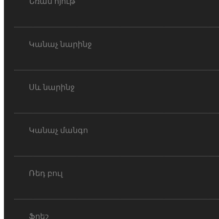
Նռան հյութ
Կանաչ նարինջ
Սև նարինջ
Կանաչ մանգո
Ռեդ բուլ
Ֆրեշ