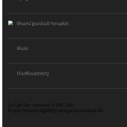
Թարմ քամած հյութեր
Թան
Մածնաբրդոշ
Le Café Dav Aznavour
©
1997-2011
Բոլոր իրավունքները պաշտպանված են